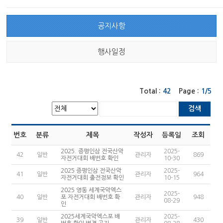
공지사항
행사일정
Total :
42
Page :
1/5
검색
번호
분류
제목
작성자
등록일
조회
2025. 증평인삼 전국산악
2025-
42
일반
관리자
869
자전거대회 배번호 확인
10-30
2025 증평인삼 전국산악
2025-
41
일반
관리자
964
자전거대회 출전정보 확인
10-15
2025 영동 세계국악엑스
2025-
40
일반
포 자전거대회 배번호 확
관리자
948
08-29
인
2025세계국악엑스포 배
2025-
39
일반
관리자
430