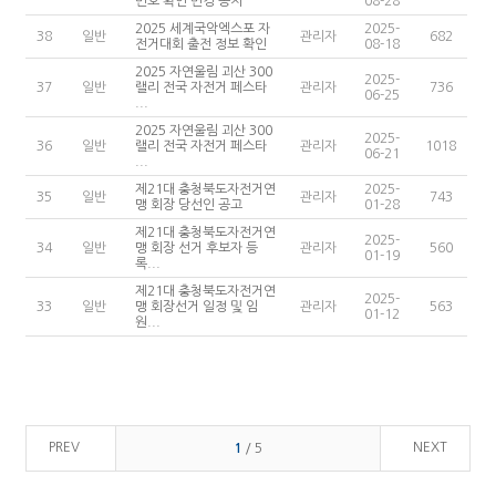
번호 확인 변경 공지
08-28
2025 세계국악엑스포 자
2025-
38
일반
관리자
682
전거대회 출전 정보 확인
08-18
2025 자연울림 괴산 300
2025-
37
일반
랠리 전국 자전거 페스타
관리자
736
06-25
...
2025 자연울림 괴산 300
2025-
36
일반
랠리 전국 자전거 페스타
관리자
1018
06-21
...
제21대 충청북도자전거연
2025-
35
일반
관리자
743
맹 회장 당선인 공고
01-28
제21대 충청북도자전거연
2025-
34
일반
맹 회장 선거 후보자 등
관리자
560
01-19
록...
제21대 충청북도자전거연
2025-
33
일반
맹 회장선거 일정 및 임
관리자
563
01-12
원...
PREV
NEXT
1
/ 5